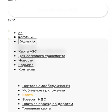
СТАНЬТЕ НАШИМ КЛИЕНТОМ
ru
en
Услуги
lt
Услуги
pl
ru
Карта АЗС
de
Для легкового транспорта
Карта АЗС
Новости
Для легкового транспорта
Карьера
Новости
Контакты
Карьера
Контакты
Портал Самообслуживания
Мобильное приложение
Карта
Возврат НДС
Плата за проезд по дорогам
Топливная карта