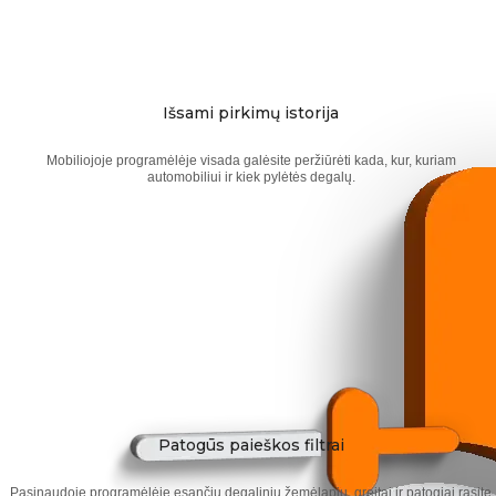
Išsami pirkimų istorija
Mobiliojoje programėlėje visada galėsite peržiūrėti kada, kur, kuriam
automobiliui ir kiek pylėtės degalų.
Patogūs paieškos filtrai
Pasinaudoję programėlėje esančiu degalinių žemėlapiu, greitai ir patogiai rasite