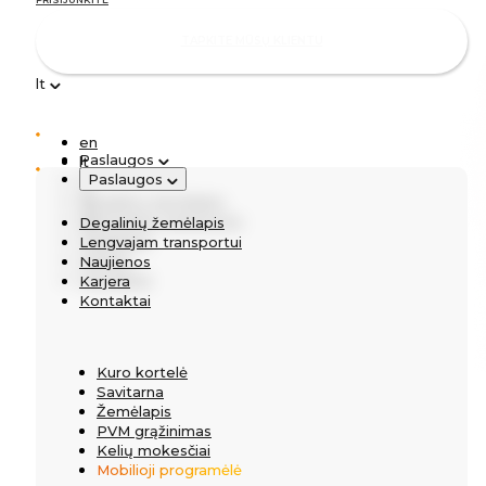
TAPKITE MŪSŲ KLIENTU
lt
en
Paslaugos
lt
Paslaugos
pl
ru
Degalinių žemėlapis
de
Lengvajam transportui
Degalinių žemėlapis
Naujienos
Lengvajam transportui
Karjera
Naujienos
Kontaktai
Karjera
Kontaktai
Kuro kortelė
Savitarna
Žemėlapis
PVM grąžinimas
Kelių mokesčiai
Mobilioji programėlė