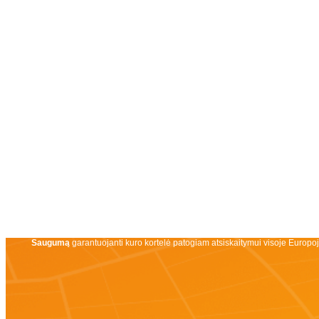
Saugumą
garantuojanti kuro kortelė patogiam atsiskaitymui visoje Europo