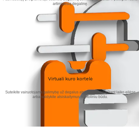
artimiausią degalinę.
Virtuali kuro kortelė
Suteikite vairuotojams galimybę už degalus atsiskaityti negaištant laiko eilėse
arba valdykite atsiskaitymus nuotoliniu būdu.